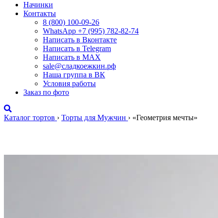
Начинки
Контакты
8 (800) 100-09-26
WhatsApp +7 (995) 782-82-74
Написать в Вконтакте
Написать в Telegram
Написать в MAX
sale@сладкоежкин.рф
Наша группа в ВК
Условия работы
Заказ по фото
Каталог тортов
›
Торты для Мужчин
›
«Геометрия мечты»
«Геометрия мечты»