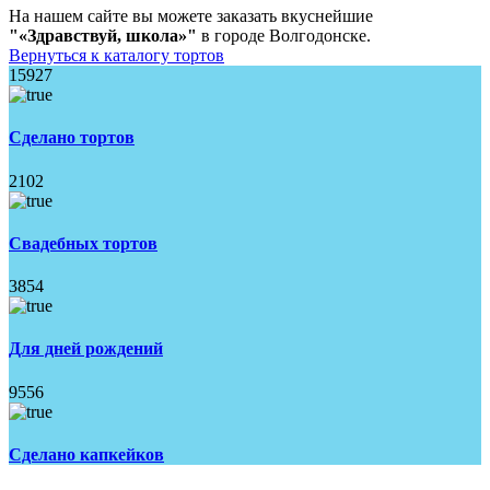
На нашем сайте вы можете заказать вкуснейшие
"«Здравствуй, школа»"
в городе Волгодонске.
Вернуться к каталогу тортов
15927
Сделано тортов
2102
Свадебных тортов
3854
Для дней рождений
9556
Сделано капкейков