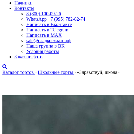
Начинки
Контакты
8 (800) 100-09-26
WhatsApp +7 (995) 782-82-74
Написать в Вконтакте
Написать в Telegram
Написать в MAX
sale@сладкоежкин.рф
Наша группа в ВК
Условия работы
Заказ по фото
Каталог тортов
›
Школьные торты
›
«Здравствуй, школа»
«Здравствуй, школа»