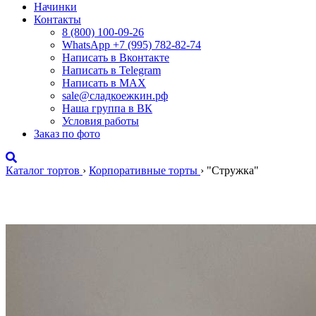
Начинки
Контакты
8 (800) 100-09-26
WhatsApp +7 (995) 782-82-74
Написать в Вконтакте
Написать в Telegram
Написать в MAX
sale@сладкоежкин.рф
Наша группа в ВК
Условия работы
Заказ по фото
Каталог тортов
›
Корпоративные торты
›
"Стружка"
"Стружка"