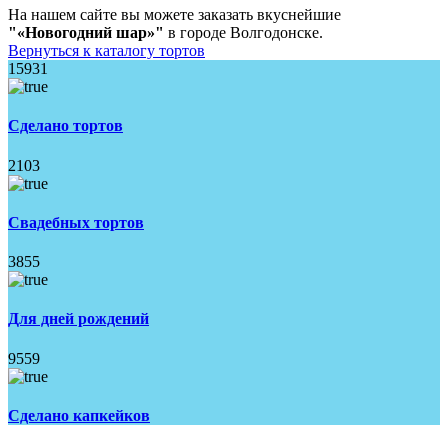
На нашем сайте вы можете заказать вкуснейшие
"«Новогодний шар»"
в городе Волгодонске.
Вернуться к каталогу тортов
15931
Сделано тортов
2103
Свадебных тортов
3855
Для дней рождений
9559
Сделано капкейков