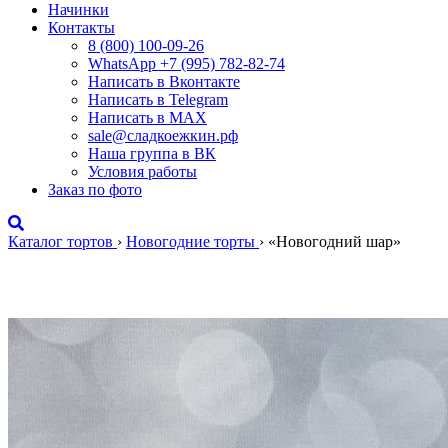
Начинки
Контакты
8 (800) 100-09-26
WhatsApp +7 (995) 782-82-74
Написать в Вконтакте
Написать в Telegram
Написать в MAX
sale@сладкоежкин.рф
Наша группа в ВК
Условия работы
Заказ по фото
Каталог тортов
›
Новогодние торты
›
«Новогодний шар»
«Новогодний шар»