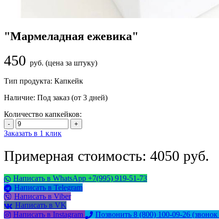
"Мармеладная ежевика"
450
руб. (цена за штуку)
Тип продукта:
Капкейк
Наличие:
Под заказ (от 3 дней)
Количество капкейков:
Заказать в 1 клик
Примерная стоимость: 4050 руб.
Написать в WhatsApp +7(995) 919-51-73
Написать в Telegram
Написать в Viber
Написать в VK
Написать в Instagram
Позвонить 8 (800) 100-09-26
(звонок