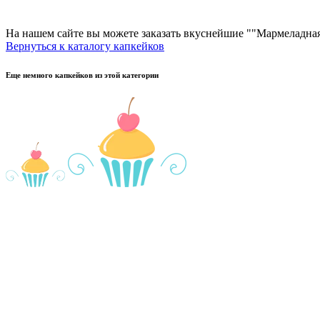
На нашем сайте вы можете заказать вкуснейшие ""Мармеладная
Вернуться к каталогу капкейков
Еще немного капкейков из этой категории