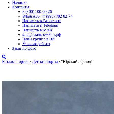
Начинки
Контакты
8 (800) 100-09-26
WhatsApp +7 (995) 782-82-74
Написать в Вконтакте
Написать в Telegram
Написать в MAX
sale@сладкоежкин.рф
Наша группа в ВК
Условия работы
Заказ по фото
Каталог тортов
›
Детские торты
›
"Юрский период"
"Юрский период"